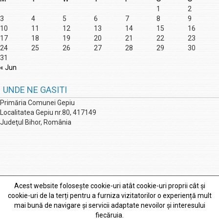
1
2
3
4
5
6
7
8
9
10
11
12
13
14
15
16
17
18
19
20
21
22
23
24
25
26
27
28
29
30
31
« Jun
UNDE NE GASITI
Primăria Comunei Gepiu
Localitatea Gepiu nr.80, 417149
Judeţul Bihor, România
Acest website folosește cookie-uri atât cookie-uri proprii cât și
cookie-uri de la terți pentru a furniza vizitatorilor o experiență mult
mai bună de navigare și servicii adaptate nevoilor și interesului
fiecăruia.