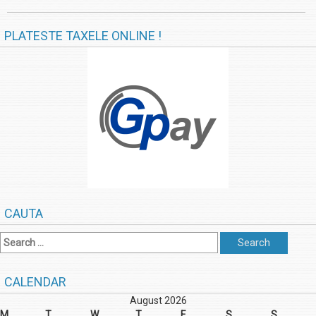
PLATESTE TAXELE ONLINE !
CAUTA
CALENDAR
August 2026
M
T
W
T
F
S
S